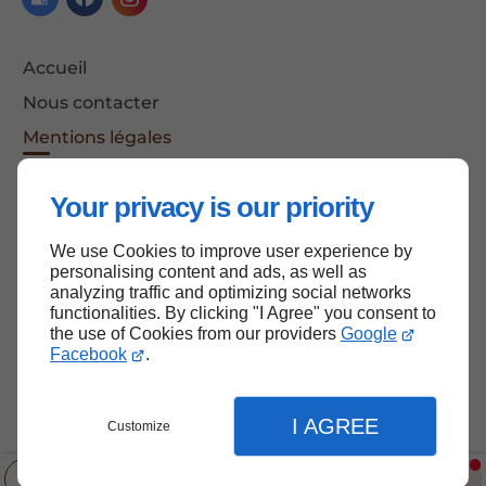
Accueil
Nous contacter
Mentions légales
Plan du site
Your privacy is our priority
We use Cookies to improve user experience by
Haut de page
personalising content and ads, as well as
analyzing traffic and optimizing social networks
functionalities. By clicking "I Agree" you consent to
the use of Cookies from our providers
Google
Facebook
.
I AGREE
Customize