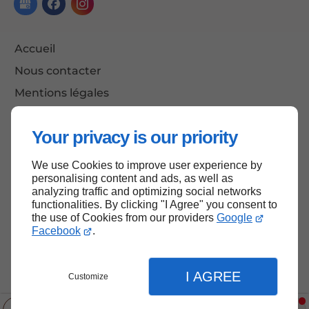
Accueil
Nous contacter
Mentions légales
Plan du site
Your privacy is our priority
We use Cookies to improve user experience by
Haut de page
personalising content and ads, as well as
analyzing traffic and optimizing social networks
functionalities. By clicking "I Agree" you consent to
the use of Cookies from our providers
Google
Facebook
.
I AGREE
Customize