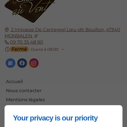
2 Impasse De Cantegrel Lieu-dit Bouillon,
47340
MONBALEN
09 70 35 48 90
Fermé
⋅ Ouvre à 09:00
Accueil
Nous contacter
Mentions légales
Plan du site
Your privacy is our priority