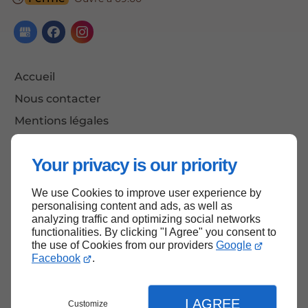
Accueil
Nous contacter
Mentions légales
Plan du site
Your privacy is our priority
We use Cookies to improve user experience by
Haut de page
personalising content and ads, as well as
analyzing traffic and optimizing social networks
functionalities. By clicking "I Agree" you consent to
the use of Cookies from our providers
Google
Facebook
.
I AGREE
Customize